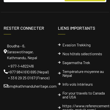
RESTER CONNECTER
LIENS IMPORTANTS
Evasion Trekking
Boudha - 6,
Saraswotinagar,
Nos hôtels sélectionnés
Kathmandu, Nepal
Sagarmatha Trek
+ 977-1-4822416
Température moyenne au
+977 9841 610 695 (Nepal)
Népal
+ 33 6 29 25 01 67 (France)
Info vols intérieurs
bm@kathmanduheritage.com
For your travels to Canada
and USA
https://www.referencement
google-gratuit.com/