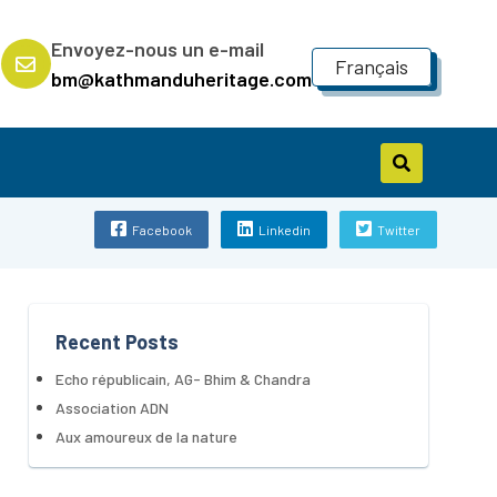
7
Envoyez-nous un e-mail
Français
bm@kathmanduheritage.com
Facebook
Linkedin
Twitter
Recent Posts
Echo républicain, AG- Bhim & Chandra
Association ADN
Aux amoureux de la nature