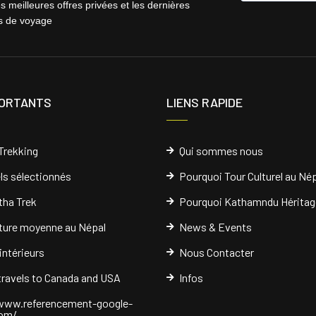
s meilleures offres privées et les dernières
ns de voyage
PORTANTS
LIENS RAPIDE
Trekking
Qui sommes nous
ls sélectionnés
Pourquoi Tour Culturel au Nép
ha Trek
Pourquoi Kathamndu Héritag
ure moyenne au Népal
News & Events
 intérieurs
Nous Contacter
 travels to Canada and USA
Infos
www.referencement-google-
com/