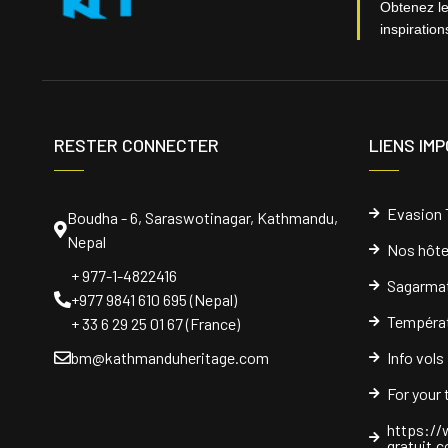
Obtenez le
inspiratio
RESTER CONNECTER
LIENS IM
Evasion 
Boudha - 6, Saraswotinagar, Kathmandu,
Nepal
Nos hôte
+ 977-1-4822416
Sagarmat
+977 9841 610 695 (Nepal)
Températ
+ 33 6 29 25 01 67 (France)
bm@kathmanduheritage.com
Info vols
For your
https://
gratuit.