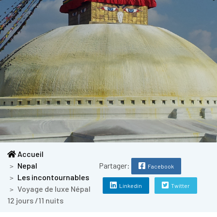
Accueil
Nepal
Partager:
Facebook
Les incontournables
Linkedin
Twitter
Voyage de luxe Népal
12 jours /11 nuits